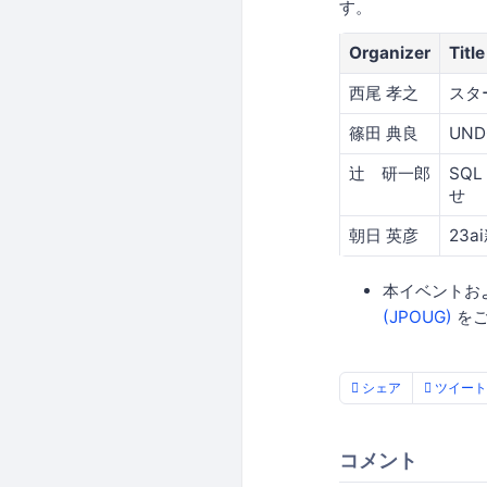
す。
Organizer
Title
西尾 孝之
スター
篠田 典良
UN
辻 研一郎
SQL
せ
朝日 英彦
23
本イベントお
(JPOUG)
をご
シェア
ツイート
コメント