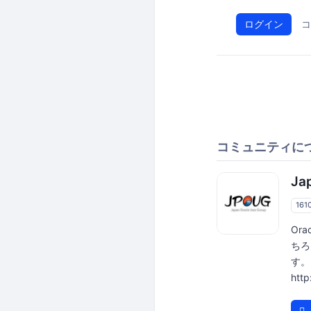
ログイン
コ
コミュニティに
Ja
161
Or
ちろ
す。 
htt