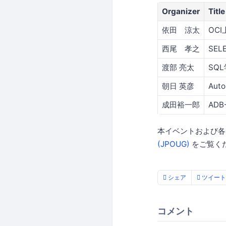
Organizer
Title
依田 涼太
OC
西尾 孝之
SEL
渡部 亮太
SQL
朝日 英彦
Aut
成田裕一郎
AD
本イベントおよび
(JPOUG)
をご覧く
シェア
ツイート
コメント