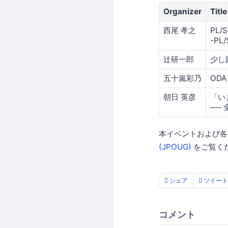
Organizer
Title
西尾 孝之
PL/S
-P
辻研一郎
少し
五十嵐彩乃
OD
朝日 英彦
「いま
──
本イベントおよび
(JPOUG)
をご覧く
シェア
ツイート
コメント