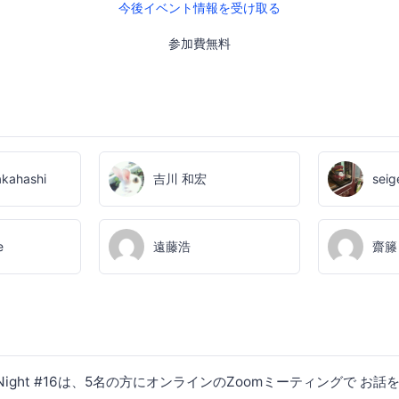
今後イベント情報を受け取る
参加費無料
akahashi
吉川 和宏
seig
e
遠藤浩
齋籐
Talk Night #16は、5名の方にオンラインのZoomミーティングで 