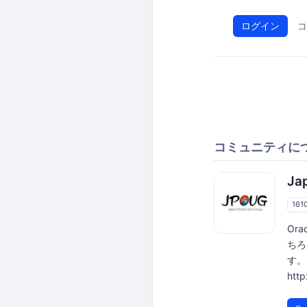
ログイン
コ
コミュニティに
Ja
161
Or
ちろ
す。 
htt