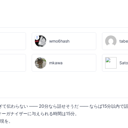
wmo6hash
tab
mkawa
Sato
て伝わらない ―― 20分なら話せそうだ ―― ならば15分以内で
オーガナイザーに与えられる時間は15分。
表現を。