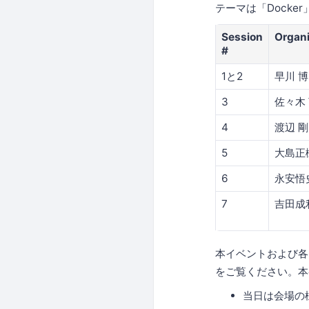
テーマは「Docker」。
Session
Organi
#
1と2
早川 博
3
佐々木
4
渡辺 剛
5
大島正
6
永安悟
7
吉田成
本イベントおよび
をご覧ください。本
当日は会場の