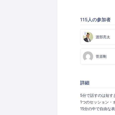
115人の参加者
渡部亮太
菅原剛
詳細
5分で話すのは短すぎ
1つのセッション・
15分の中で自由な